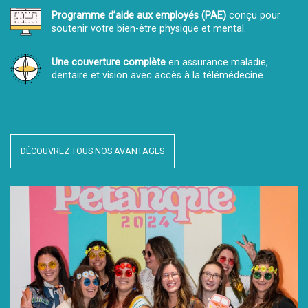
Programme d’aide aux employés (PAE)
conçu pour
soutenir votre bien-être physique et mental.
Une couverture complète
en assurance maladie,
dentaire et vision avec accès à la télémédecine
DÉCOUVREZ TOUS NOS AVANTAGES