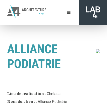
Skip
to
ARCHITE
C
TURE
+
design
main
A4
content
De
Architecture
l'inspiration
+
à
Design
|
la
ALLIANCE
Gatineau
réalisation
PODIATRIE
Lieu de réalisation :
Chelsea
Nom du client :
Alliance Podiatrie