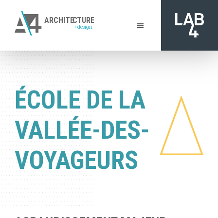
Passer
au
ARCHITE
C
TURE
+
design
contenu
A4
principal
De
Architecture
l'inspiration
+
à
Design
|
la
ÉCOLE DE LA
Gatineau
réalisation
VALLÉE-DES-
VOYAGEURS