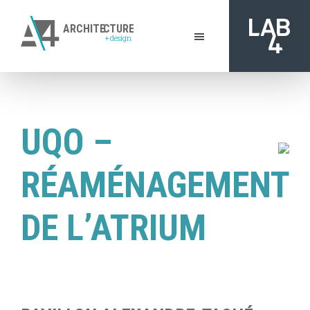
Passer
au
ARCHITE
C
TURE
+
design
contenu
A4
principal
De
Architecture
l'inspiration
+
à
Design
|
la
UQO –
Gatineau
réalisation
RÉAMÉNAGEMENT
DE L’ATRIUM